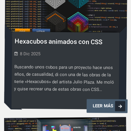
CSS
CSS
HTML
,
Hexacubos animados con CSS
8 Dic 2025
Buscando unos cubos para un proyecto hace unos
años, de casualidad, di con una de las obras de la
serie «Hexacubos» del artista Julio Plaza. Me moló
y quise recrear una de estas obras con CSS…
Hexacub
LEER MÁS
animado
con
CSS