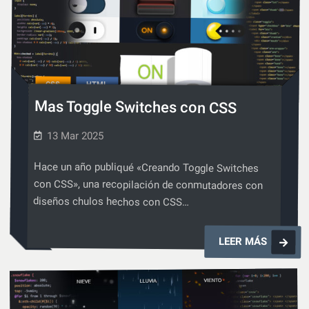
Atari
1988
CSS
HTML
,
Mas Toggle Switches con CSS
13 Mar 2025
Hace un año publiqué «Creando Toggle Switches
con CSS», una recopilación de conmutadores con
diseños chulos hechos con CSS…
Mas
LEER MÁS
Toggle
Switches
con