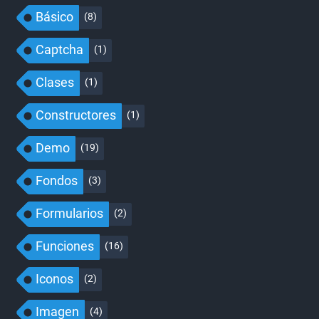
Básico
(8)
Captcha
(1)
Clases
(1)
Constructores
(1)
Demo
(19)
Fondos
(3)
Formularios
(2)
Funciones
(16)
Iconos
(2)
Imagen
(4)