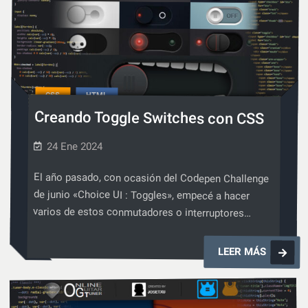
SASS
CSS
HTML
,
Creando Toggle Switches con CSS
24 Ene 2024
El año pasado, con ocasión del Codepen Challenge
de junio «Choice UI : Toggles», empecé a hacer
varios de estos conmutadores o interruptores…
Creando
LEER MÁS
Toggle
Switches
con