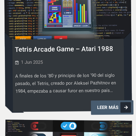
JS
HTML
CSS
,
,
Tetris Arcade Game – Atari 1988
1 Jun 2025
A finales de los ’80 y principio de los ’90 del siglo
pasado, el Tetris, creado por Aleksei Pazhitnov en
1984, empezaba a causar furor en nuestro país…
Tetris
LEER MÁS
Arcade
Game
–