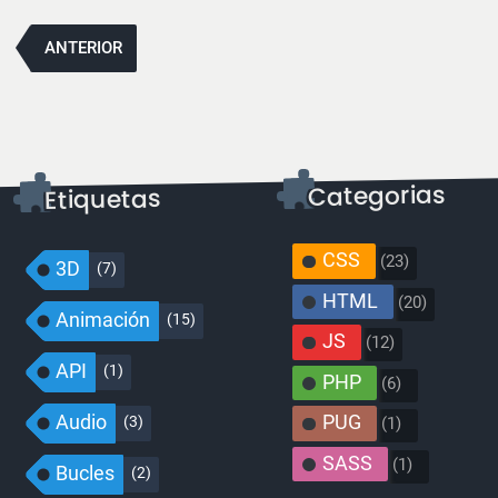
–
Navegación
Online
ANTERIOR
Guitar
Tuner
–
v3
CSS
(23)
3D
(7)
HTML
(20)
Animación
(15)
JS
(12)
API
(1)
PHP
(6)
Audio
PUG
(3)
(1)
SASS
(1)
Bucles
(2)