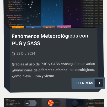
CSS
SASS
PUG
HTML
CSS
,
,
,
Fenómenos Meteorológicos con
PUG y SASS
22 Dic 2024
Gracias al uso de PUG y SASS conseguí crear varias
animaciones de diferentes efectos meteorológicos,
como nieve, lluvia y viento…
Fenóme
LEER MÁS
Meteoro
con
PUG
y