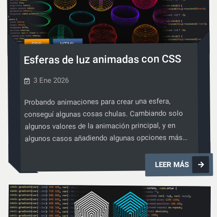
HTML
CSS
,
Esferas de luz animadas con CSS
3 Ene 2026
Probando animaciones para crear una esfera,
conseguí algunas cosas chulas. Cambiando solo
algunos valores de la animación principal, y en
algunos casos añadiendo algunas opciones más…
Esferas
LEER MÁS
de
luz
animada
con