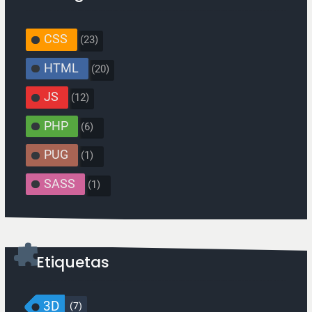
CSS
(23)
HTML
(20)
JS
(12)
PHP
(6)
PUG
(1)
SASS
(1)
Etiquetas
3D
(7)