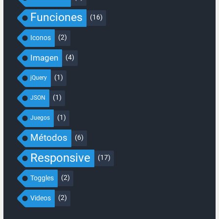
Funciones
(16)
(2)
Iconos
Imagen
(4)
(1)
jQuery
(1)
JSON
(1)
Juegos
Métodos
(6)
Responsive
(17)
(2)
Toggles
(2)
Videos