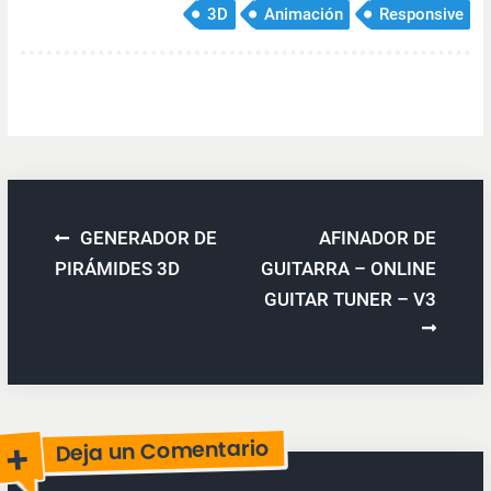
3D
Animación
Responsive
Navegación
GENERADOR DE
AFINADOR DE
de
PIRÁMIDES 3D
GUITARRA – ONLINE
GUITAR TUNER – V3
entradas
Deja un Comentario