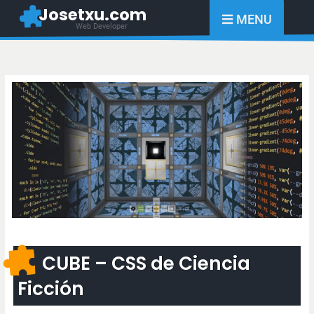
Skip
Josetxu.com
MENU
to
Web Developer
content
CUBE – CSS de Ciencia
Ficción