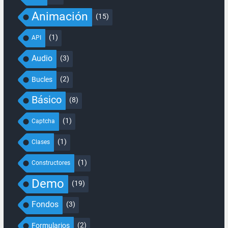
Animación
(15)
(1)
API
Audio
(3)
(2)
Bucles
Básico
(8)
(1)
Captcha
(1)
Clases
(1)
Constructores
Demo
(19)
Fondos
(3)
(2)
Formularios