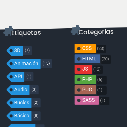
CSS
(23)
3D
(7)
HTML
(20)
Animación
(15)
JS
(12)
API
(1)
PHP
(6)
Audio
PUG
(3)
(1)
SASS
(1)
Bucles
(2)
Básico
(8)