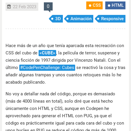
CSS
HTML
0
22 Feb 2023
3D
Animación
Responsive
Hace más de un año que tenía aparcada esta recreación con
CSS del cubo de
«CUBE»
, la película de terror, suspense y
ciencia ficción de 1997 dirigida por Vincenzo Natali. Con el
último
#CodePenChallenge: Cubes
se reactivó la cosa y tras
añadir algunas trampas y unos cuantos retoques más lo he
acabado publicando.
No voy a detallar nada del código, porque es demasiado
(más de 4000 líneas en total), solo diré que está hecho
únicamente con HTML y CSS, aunque en Codepen he
aprovechado para generar el HTML con PUG, ya que el
código es prácticamente igual para cada cara del cubo y con
unos bucles en PUG se reduce el código de más de 1000