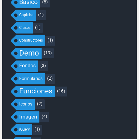
Básico
(8)
(1)
Captcha
(1)
Clases
(1)
Constructores
Demo
(19)
Fondos
(3)
(2)
Formularios
Funciones
(16)
(2)
Iconos
Imagen
(4)
(1)
jQuery