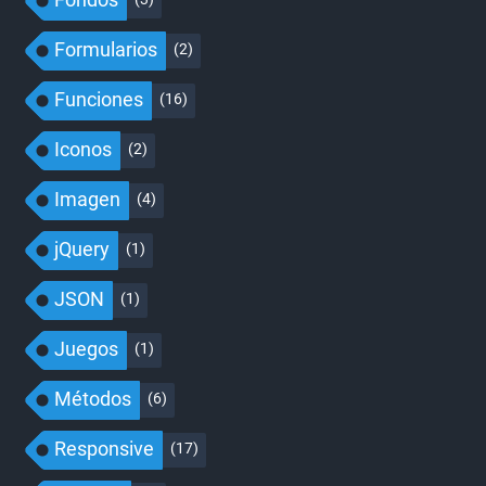
Formularios
(2)
Funciones
(16)
Iconos
(2)
Imagen
(4)
jQuery
(1)
JSON
(1)
Juegos
(1)
Métodos
(6)
Responsive
(17)