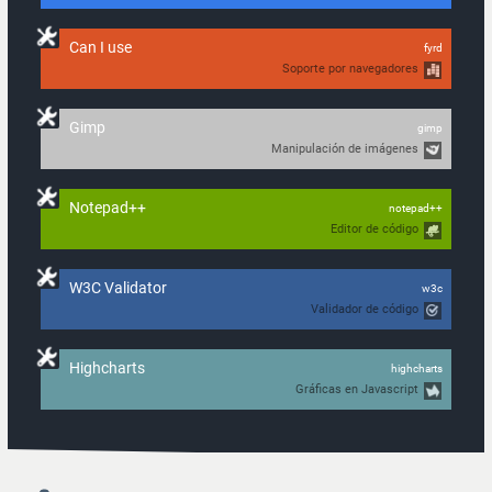
Can I use
fyrd
Soporte por navegadores
Gimp
gimp
Manipulación de imágenes
Notepad++
notepad++
Editor de código
W3C Validator
w3c
Validador de código
Highcharts
highcharts
Gráficas en Javascript