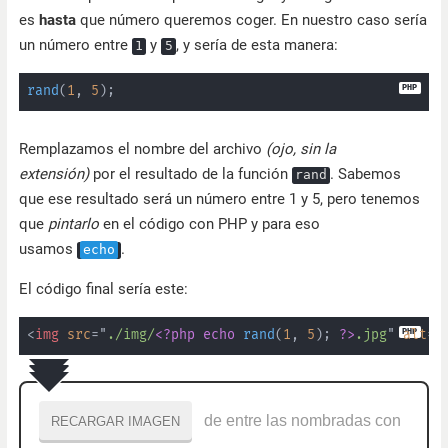
es
hasta
que número queremos coger. En nuestro caso sería
un número entre
y
, y sería de esta manera:
1
5
rand
(
1
,
5
)
;
Remplazamos el nombre del archivo
(ojo, sin la
extensión)
por el resultado de la función
. Sabemos
rand
que ese resultado será un número entre 1 y 5, pero tenemos
que
pintarlo
en el código con PHP y para eso
usamos
.
echo
El código final sería este:
<
img
src
=
"
./img/
<?php
echo
rand
(
1
,
5
)
;
?>
.jpg
"
alt
=
"