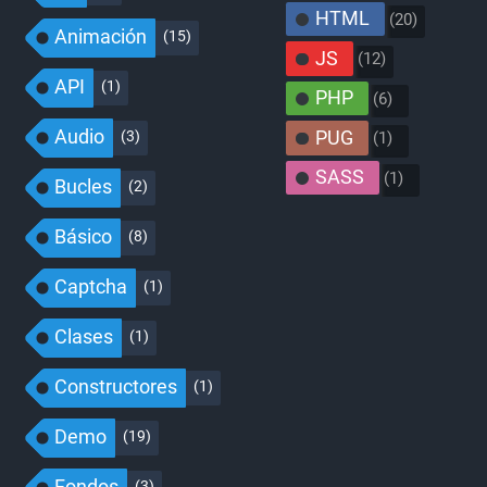
HTML
(20)
Animación
(15)
JS
(12)
API
(1)
PHP
(6)
Audio
PUG
(3)
(1)
SASS
(1)
Bucles
(2)
Básico
(8)
Captcha
(1)
Clases
(1)
Constructores
(1)
Demo
(19)
Fondos
(3)