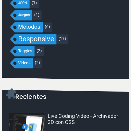
(1)
JSON
(1)
Juegos
Métodos
(6)
Responsive
(17)
(2)
Toggles
(2)
Videos
Recientes
Live Coding Video - Archivador
3D con CSS