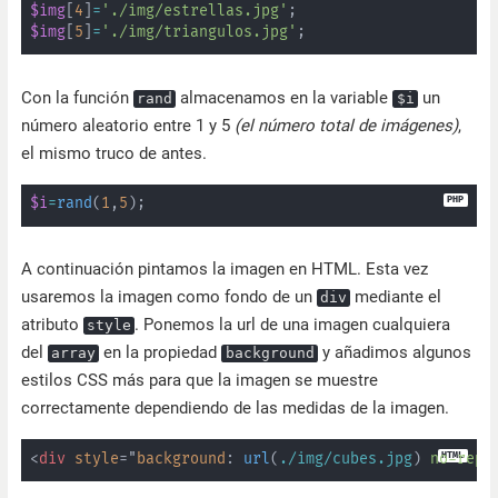
$img
[
4
]
=
'./img/estrellas.jpg'
;
$img
[
5
]
=
'./img/triangulos.jpg'
;
Con la función
almacenamos en la variable
un
rand
$i
número aleatorio entre 1 y 5
(el número total de imágenes)
,
el mismo truco de antes.
$i
=
rand
(
1
,
5
)
;
A continuación pintamos la imagen en HTML. Esta vez
usaremos la imagen como fondo de un
mediante el
div
atributo
. Ponemos la url de una imagen cualquiera
style
del
en la propiedad
y añadimos algunos
array
background
estilos CSS más para que la imagen se muestre
correctamente dependiendo de las medidas de la imagen.
<
div
style
=
"
background
:
url
(
./img/cubes.jpg
)
 no-repe