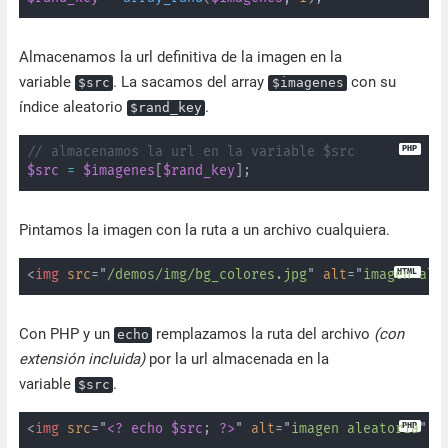
Almacenamos la url definitiva de la imagen en la
variable
. La sacamos del array
con su
$src
$imagenes
índice aleatorio
.
$rand_key
// almacenamos la url en la variable $src
$src
=
$imagenes
[
$rand_key
]
;
Pintamos la imagen con la ruta a un archivo cualquiera.
<
img
src
=
"
/demos/img/bg_colores.jpg
"
alt
=
"
imagen ale
Con PHP y un
remplazamos la ruta del archivo
(con
echo
extensión incluida)
por la url almacenada en la
variable
.
$src
<
img
src
=
"
<?
echo
$src
;
?>
"
alt
=
"
imagen aleatoria
"
/