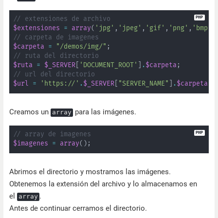
// extensiones de archivo
$extensiones
=
array
(
'jpg'
,
'jpeg'
,
'gif'
,
'png'
,
'bmp'
)
// carpeta de imagenes
$carpeta
=
"/demos/img/"
;
// ruta del directorio
$ruta
=
$_SERVER
[
'DOCUMENT_ROOT'
]
.
$carpeta
;
// url del directorio
$url
=
'https://'
.
$_SERVER
[
"SERVER_NAME"
]
.
$carpeta
;
Creamos un
para las imágenes.
array
// array de imagenes
$imagenes
=
array
(
)
;
Abrimos el directorio y mostramos las imágenes.
Obtenemos la extensión del archivo y lo almacenamos en
el
.
array
Antes de continuar cerramos el directorio.