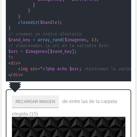
}
}
}
closedir
(
$handle
)
;
}
// creamos un índice aleatorio
$rand_key
=
array_rand
(
$imagenes
,
1
)
;
// almacenamos la url en la variable $src
$src
=
$imagenes
[
$rand_key
]
;
?>
<
div
>
<
img
src
=
"
<?php
echo
$src
;
/*pintamos la variabl
</
div
>