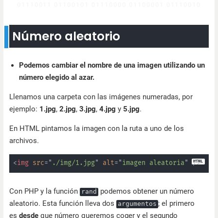
Número aleatorio
Podemos cambiar el nombre de una imagen utilizando un
número elegido al azar.
Llenamos una carpeta con las imágenes numeradas, por
ejemplo:
1.jpg
,
2.jpg
,
3.jpg
,
4.jpg
y
5.jpg
.
En HTML pintamos la imagen con la ruta a uno de los
archivos.
<
img
src
=
"
./img/1.jpg
"
alt
=
"
imagen aleatoria
"
/>
Con PHP y la función
podemos obtener un número
rand
aleatorio. Esta función lleva dos
; el primero
argumentos
es
desde
que número queremos coger y el segundo