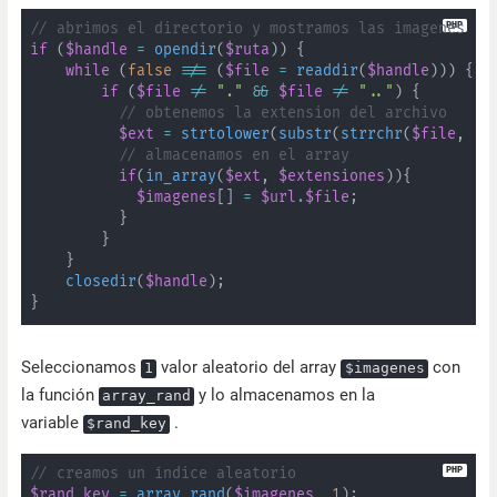
// abrimos el directorio y mostramos las imagenes
if
(
$handle
=
opendir
(
$ruta
)
)
{
while
(
false
!==
(
$file
=
readdir
(
$handle
)
)
)
{
if
(
$file
!=
"."
&&
$file
!=
".."
)
{
// obtenemos la extension del archivo
$ext
=
strtolower
(
substr
(
strrchr
(
$file
,
".
// almacenamos en el array
if
(
in_array
(
$ext
,
$extensiones
)
)
{
$imagenes
[
]
=
$url
.
$file
;
}
}
}
closedir
(
$handle
)
;
}
Seleccionamos
valor aleatorio del array
con
1
$imagenes
la función
y lo almacenamos en la
array_rand
variable
.
$rand_key
// creamos un índice aleatorio
$rand_key
=
array_rand
(
$imagenes
,
1
)
;