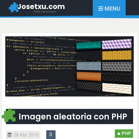
Skip
Josetxu.com
MENU
to
Web Developer
content
Imagen aleatoria con PHP
PHP
0
28 Abr 2015