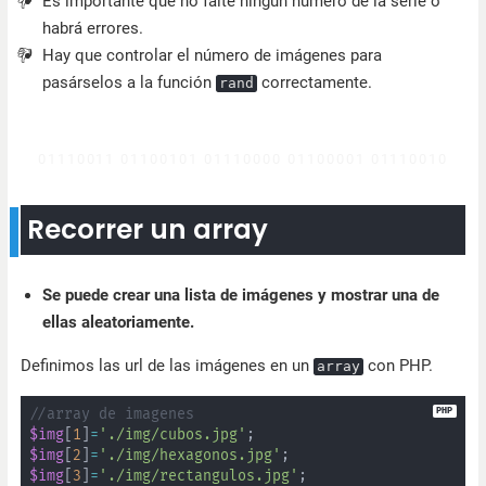
Es importante que no falte ningún número de la serie o
habrá errores.
Hay que controlar el número de imágenes para
pasárselos a la función
correctamente.
rand
Recorrer un array
Se puede crear una lista de imágenes y mostrar una de
ellas aleatoriamente.
Definimos las url de las imágenes en un
con PHP.
array
//array de imagenes
$img
[
1
]
=
'./img/cubos.jpg'
;
$img
[
2
]
=
'./img/hexagonos.jpg'
;
$img
[
3
]
=
'./img/rectangulos.jpg'
;