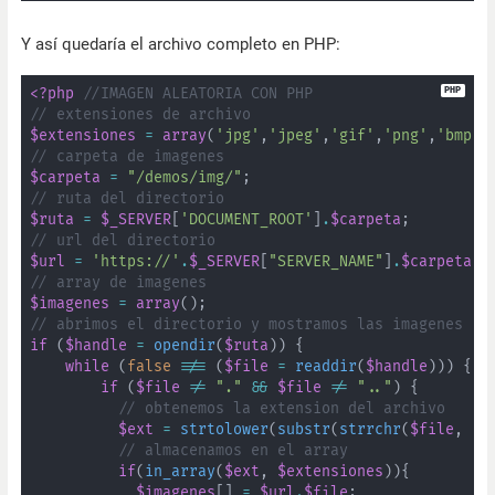
Y así quedaría el archivo completo en PHP:
<?php
//IMAGEN ALEATORIA CON PHP
// extensiones de archivo
$extensiones
=
array
(
'jpg'
,
'jpeg'
,
'gif'
,
'png'
,
'bmp'
)
// carpeta de imagenes
$carpeta
=
"/demos/img/"
;
// ruta del directorio
$ruta
=
$_SERVER
[
'DOCUMENT_ROOT'
]
.
$carpeta
;
// url del directorio
$url
=
'https://'
.
$_SERVER
[
"SERVER_NAME"
]
.
$carpeta
;
// array de imagenes
$imagenes
=
array
(
)
;
// abrimos el directorio y mostramos las imagenes
if
(
$handle
=
opendir
(
$ruta
)
)
{
while
(
false
!==
(
$file
=
readdir
(
$handle
)
)
)
{
if
(
$file
!=
"."
&&
$file
!=
".."
)
{
// obtenemos la extension del archivo
$ext
=
strtolower
(
substr
(
strrchr
(
$file
,
".
// almacenamos en el array
if
(
in_array
(
$ext
,
$extensiones
)
)
{
$imagenes
[
]
=
$url
.
$file
;